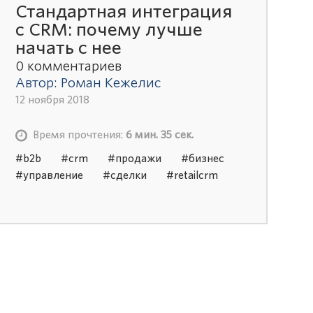
Стандартная интеграция
с CRM: почему лучше
начать с нее
0 комментариев
Автор: Роман Кежелис
12 ноября 2018
Время прочтения:
6 мин. 35 сек.
#b2b
#crm
#продажи
#бизнес
#управление
#сделки
#retailcrm
#срм система
#1с crm
#внедрение
crm
#битрикс crm