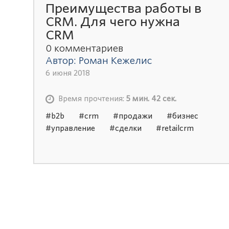
Преимущества работы в
CRM. Для чего нужна
CRM
0 комментариев
Автор: Роман Кежелис
6 июня 2018
Время прочтения:
5 мин. 42 сек.
#b2b
#crm
#продажи
#бизнес
#управление
#сделки
#retailcrm
#срм система
#1с crm
#внедрение
crm
#битрикс crm