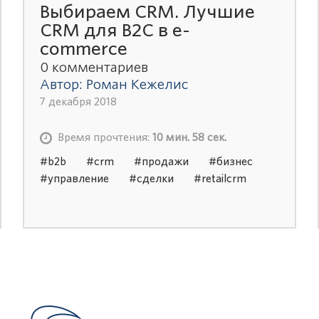
Выбираем CRM. Лучшие
CRM для B2С в e-
commerce
0 комментариев
Автор: Роман Кежелис
7 декабря 2018
Время прочтения:
10 мин. 58 сек.
#b2b
#crm
#продажи
#бизнес
#управление
#сделки
#retailcrm
#срм система
#1с crm
#внедрение
crm
#битрикс crm