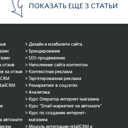
ПОКАЗАТЬ ЕЩЕ
3 СТАТЬИ
зыв
Дизайн и юзабилити сайта
азин
Брендирование
газин
SEO-продвижение
а отзыв
Наполнение сайта контентом
ов за отзыв
Контекстная реклама
ilCRM
Таргетированная реклама
etailCRM
Ремаркетинг в соцсетях
Аналитика
Курс Оператор интернет-магазина
ие
Курс "Email-маркетинг на автомате"
Курс по созданию интернет-
на автомате
магазина
 писем
Модуль интеграции retailCRM и