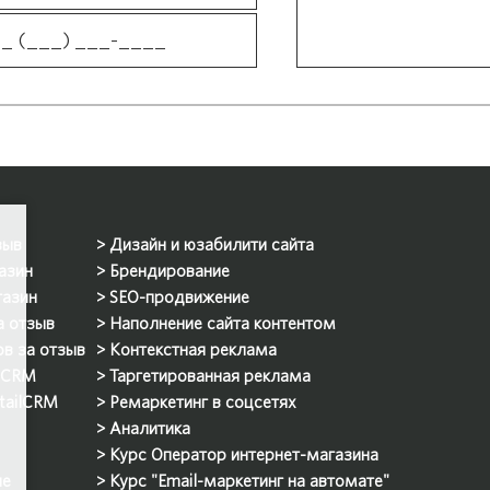
зыв
Дизайн и юзабилити сайта
азин
Брендирование
газин
SEO-продвижение
а отзыв
Наполнение сайта контентом
ов за отзыв
Контекстная реклама
ilCRM
Таргетированная реклама
etailCRM
Ремаркетинг в соцсетях
Аналитика
Курс Оператор интернет-магазина
ие
Курс "Email-маркетинг на автомате"