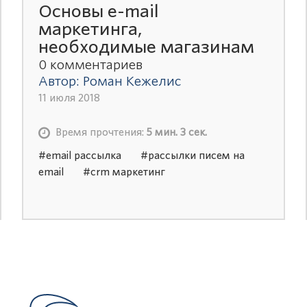
Основы e-mail
маркетинга,
необходимые магазинам
0 комментариев
Автор: Роман Кежелис
11 июля 2018
Время прочтения:
5 мин. 3 сек.
#email рассылка
#рассылки писем на
email
#crm маркетинг
#автоматизация маркетинга
#стратегия
email маркетинга
#автоматическая
рассылка email
#email маркетинг
заказать
#email маркетинг услуги
#курсы email маркетинга
#crm
маркетинг битрикс