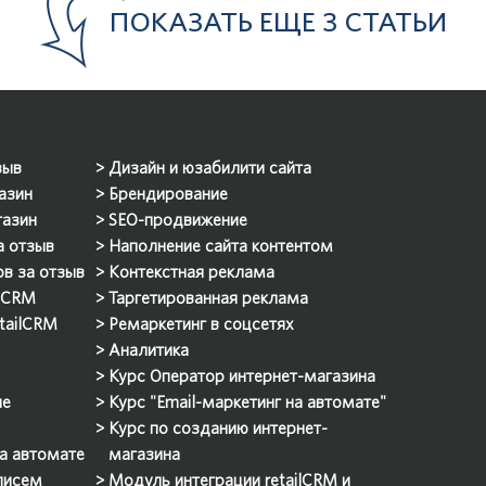
ПОКАЗАТЬ ЕЩЕ
3 СТАТЬИ
зыв
Дизайн и юзабилити сайта
азин
Брендирование
газин
SEO-продвижение
а отзыв
Наполнение сайта контентом
ов за отзыв
Контекстная реклама
ilCRM
Таргетированная реклама
etailCRM
Ремаркетинг в соцсетях
Аналитика
Курс Оператор интернет-магазина
ие
Курс "Email-маркетинг на автомате"
Курс по созданию интернет-
на автомате
магазина
 писем
Модуль интеграции retailCRM и