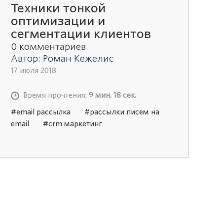
Техники тонкой
оптимизации и
сегментации клиентов
0 комментариев
Автор: Роман Кежелис
17 июля 2018
Время прочтения:
9 мин. 18 сек.
#email рассылка
#рассылки писем на
email
#crm маркетинг
#автоматизация маркетинга
#стратегия
email маркетинга
#автоматическая
рассылка email
#email маркетинг
заказать
#email маркетинг услуги
#курсы email маркетинга
#crm
маркетинг битрикс