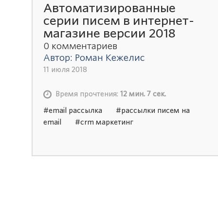
Автоматизированные
серии писем в интернет-
магазине версии 2018
0 комментариев
Автор: Роман Кежелис
11 июля 2018
Время прочтения:
12 мин. 7 сек.
#email рассылка
#рассылки писем на
email
#crm маркетинг
#автоматизация маркетинга
#стратегия
email маркетинга
#автоматическая
рассылка email
#email маркетинг
заказать
#email маркетинг услуги
#курсы email маркетинга
#crm
маркетинг битрикс