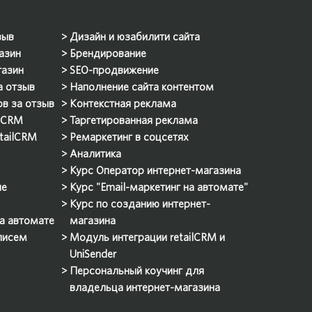
зыв
Дизайн и юзабилити сайта
азин
Брендирование
газин
SEO-продвижение
а отзыв
Наполнение сайта контентом
ов за отзыв
Контекстная реклама
ilCRM
Таргетированная реклама
etailCRM
Ремаркетинг в соцсетях
Аналитика
Курс Оператор интернет-магазина
ие
Курс "Email-маркетинг на автомате"
Курс по созданию интернет-
на автомате
магазина
 писем
Модуль интеграции retailCRM и
UniSender
Персональный коучинг для
владельца интернет-магазина