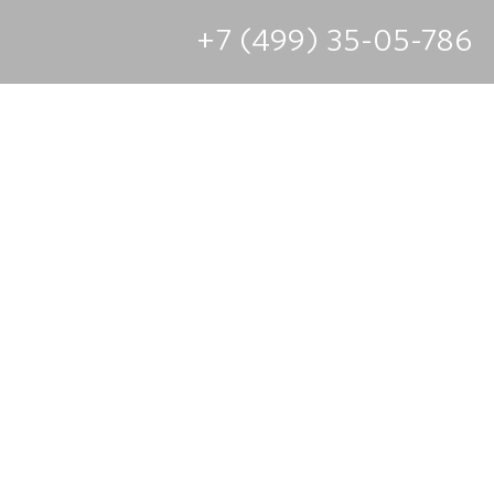
+7 (499) 35-05-786
зина на современную
й
изводителей с