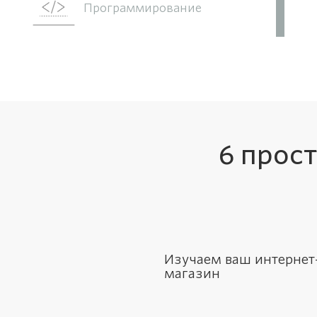
Программирование
E-mail маркетинг на автомате
Дизайн и юзабилити сайта
6 прос
Аналитика
Изучаем ваш интернет
магазин