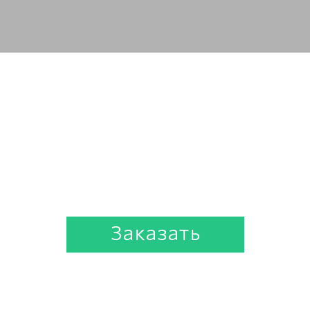
 вашего интернет-мага
CMS без потери позици
азины для владельцев розницы и про
гарантией результата под ключ
Заказать