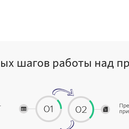
тых шагов работы над п
-
Пре
при