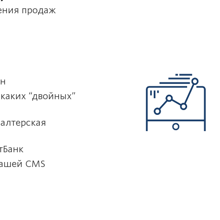
чения продаж
йн
икаких “двойных”
галтерская
тБанк
вашей CMS