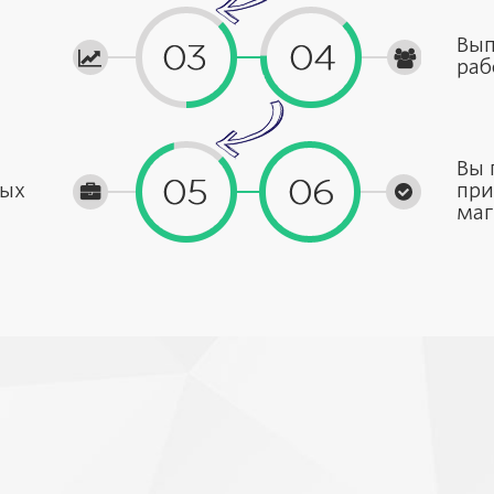
Вып
раб
Вы 
ных
при
маг